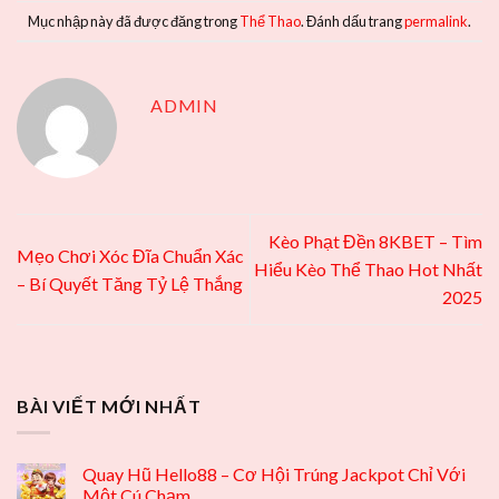
Mục nhập này đã được đăng trong
Thể Thao
. Đánh dấu trang
permalink
.
ADMIN
Kèo Phạt Đền 8KBET – Tìm
Mẹo Chơi Xóc Đĩa Chuẩn Xác
Hiểu Kèo Thể Thao Hot Nhất
– Bí Quyết Tăng Tỷ Lệ Thắng
2025
BÀI VIẾT MỚI NHẤT
Quay Hũ Hello88 – Cơ Hội Trúng Jackpot Chỉ Với
Một Cú Chạm