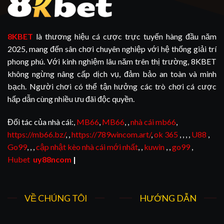
8KBET
là thương hiệu cá cược trực tuyến hàng đầu năm
2025, mang đến sân chơi chuyên nghiệp với hệ thống giải trí
phong phú. Với kinh nghiệm lâu năm trên thị trường, 8KBET
không ngừng nâng cấp dịch vụ, đảm bảo an toàn và minh
bạch. Người chơi có thể tận hưởng các trò chơi cá cược
hấp dẫn cùng nhiều ưu đãi độc quyền.
Đối tác của nhà cái:
,
MB66
,
MB66
, ,
nhà cái mb66
,
https://mb66.bz/
, ,
https://789wincom.art/
,
ok 365
, , , ,
U88
,
Go99
, , ,
cập nhật kèo nhà cái mới nhất
, ,
kuwin
, ,
go99
,
Hubet
uy88ncom
|
VỀ CHÚNG TÔI
HƯỚNG DẪN