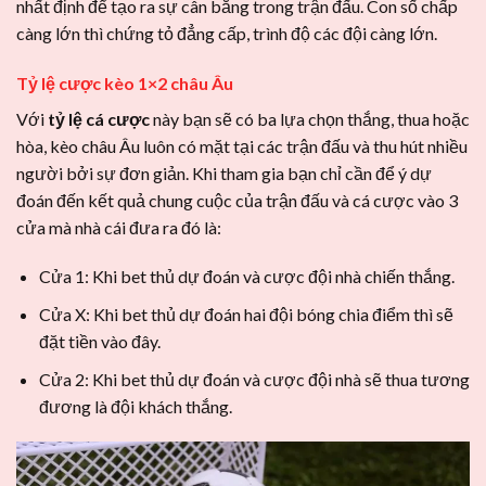
nhất định để tạo ra sự cân bằng trong trận đấu. Con số chấp
càng lớn thì chứng tỏ đẳng cấp, trình độ các đội càng lớn.
Tỷ lệ cược kèo 1×2 châu Âu
Với
tỷ lệ cá cược
này bạn sẽ có ba lựa chọn thắng, thua hoặc
hòa, kèo châu Âu luôn có mặt tại các trận đấu và thu hút nhiều
người bởi sự đơn giản. Khi tham gia bạn chỉ cần để ý dự
đoán đến kết quả chung cuộc của trận đấu và cá cược vào 3
cửa mà nhà cái đưa ra đó là:
Cửa 1: Khi bet thủ dự đoán và cược đội nhà chiến thắng.
Cửa X: Khi bet thủ dự đoán hai đội bóng chia điểm thì sẽ
đặt tiền vào đây.
Cửa 2: Khi bet thủ dự đoán và cược đội nhà sẽ thua tương
đương là đội khách thắng.