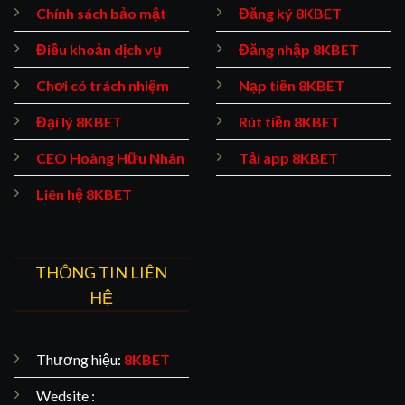
Chính sách bảo mật
Đăng ký 8KBET
Điều khoản dịch vụ
Đăng nhập 8KBET
Chơi có trách nhiệm
Nạp tiền 8KBET
Đại lý 8KBET
Rút tiền 8KBET
CEO Hoàng Hữu Nhân
Tải app 8KBET
Liên hệ 8KBET
THÔNG TIN LIÊN
HỆ
Thương hiệu:
8KBET
Wedsite :