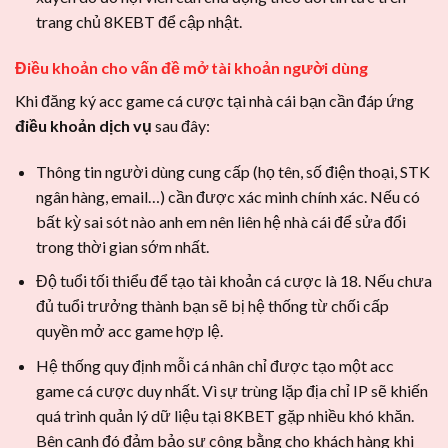
trang chủ 8KEBT để cập nhật.
Điều khoản cho vấn đề mở tài khoản người dùng
Khi đăng ký acc game cá cược tại nhà cái bạn cần đáp ứng
điều khoản dịch vụ
sau đây:
Thông tin người dùng cung cấp (họ tên, số điện thoại, STK
ngân hàng, email…) cần được xác minh chính xác. Nếu có
bất kỳ sai sót nào anh em nên liên hệ nhà cái để sửa đổi
trong thời gian sớm nhất.
Độ tuổi tối thiểu để tạo tài khoản cá cược là 18. Nếu chưa
đủ tuổi trưởng thành bạn sẽ bị hệ thống từ chối cấp
quyền mở acc game hợp lệ.
Hệ thống quy định mỗi cá nhân chỉ được tạo một acc
game cá cược duy nhất. Vì sự trùng lặp địa chỉ IP sẽ khiến
quá trình quản lý dữ liệu tại 8KBET gặp nhiều khó khăn.
Bên cạnh đó đảm bảo sự công bằng cho khách hàng khi