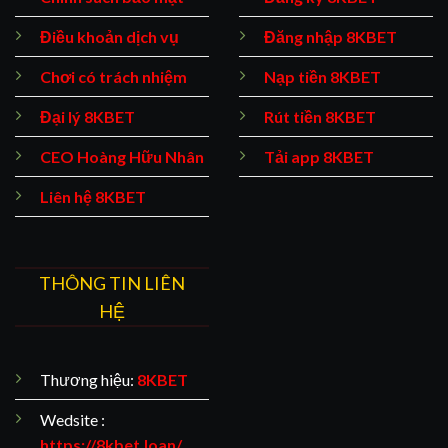
Điều khoản dịch vụ
Đăng nhập 8KBET
Chơi có trách nhiệm
Nạp tiền 8KBET
Đại lý 8KBET
Rút tiền 8KBET
CEO Hoàng Hữu Nhân
Tải app 8KBET
Liên hệ 8KBET
THÔNG TIN LIÊN
HỆ
Thương hiệu:
8KBET
Wedsite :
https://8kbet.loan/