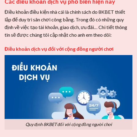
Các điều khoản dịch vụ phổ biến hiện nay
Điều khoản điều kiện nhà cái là chính sách do 8KBET thiết
lập để duy trì sân chơi công bằng. Trong đó có những quy
định về việc tạo tài khoản, giao dịch, ưu đãi… Chi tiết thông
tin sẽ được chúng tôi cập nhật cho anh em theo dõi:
Điều khoản dịch vụ đối với cộng đồng người chơi
Quy định 8KBET đối với cộng đồng người chơi