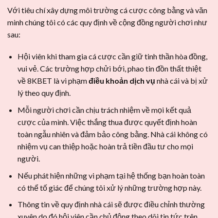
Với tiêu chí xây dựng môi trường cá cược công bằng và văn
minh chúng tôi có các quy định về cộng đồng người chơi như
sau:
Hội viên khi tham gia cá cược cần giữ tinh thần hòa đồng,
vui vẻ. Các trường hợp chửi bới, phao tin đồn thất thiệt
về 8KBET là vi phạm
điều khoản dịch vụ
nhà cái và bị xử
lý theo quy định.
Mỗi người chơi cần chịu trách nhiệm về mọi kết quả
cược của mình. Việc thắng thua được quyết định hoàn
toàn ngẫu nhiên và đảm bảo công bằng. Nhà cái không có
nhiệm vụ can thiệp hoặc hoàn trả tiền đầu tư cho mọi
người.
Nếu phát hiện những vi phạm tại hệ thống bạn hoàn toàn
có thể tố giác để chúng tôi xử lý những trường hợp này.
Thông tin về quy định nhà cái sẽ được điều chỉnh thường
xuyên do đó hội viên cần chủ động theo dõi tin tức trên