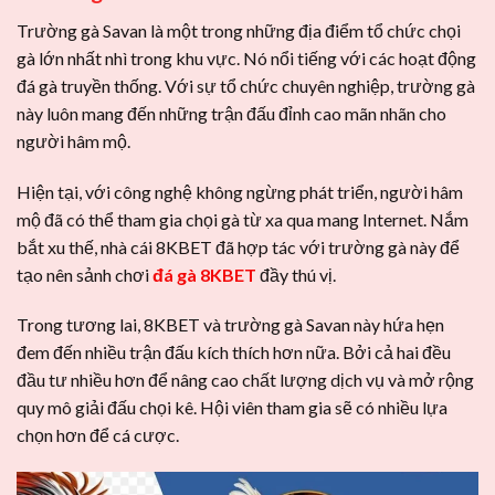
Trường gà Savan là một trong những địa điểm tổ chức chọi
gà lớn nhất nhì trong khu vực. Nó nổi tiếng với các hoạt động
đá gà truyền thống. Với sự tổ chức chuyên nghiệp, trường gà
này luôn mang đến những trận đấu đỉnh cao mãn nhãn cho
người hâm mộ.
Hiện tại, với công nghệ không ngừng phát triển, người hâm
mộ đã có thể tham gia chọi gà từ xa qua mang Internet. Nắm
bắt xu thế, nhà cái 8KBET đã hợp tác với trường gà này để
tạo nên sảnh chơi
đá gà 8KBET
đầy thú vị.
Trong tương lai, 8KBET và trường gà Savan này hứa hẹn
đem đến nhiều trận đấu kích thích hơn nữa. Bởi cả hai đều
đầu tư nhiều hơn để nâng cao chất lượng dịch vụ và mở rộng
quy mô giải đấu chọi kê. Hội viên tham gia sẽ có nhiều lựa
chọn hơn để cá cược.