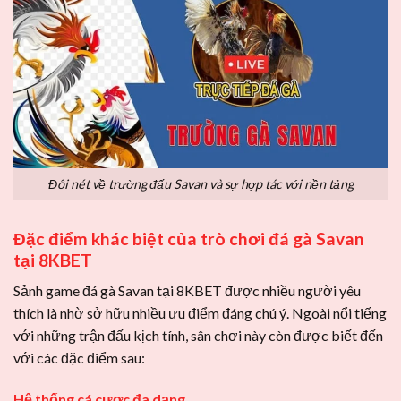
Đôi nét về trường đấu Savan và sự hợp tác với nền tảng
Đặc điểm khác biệt của trò chơi đá gà Savan
tại 8KBET
Sảnh game đá gà Savan tại 8KBET được nhiều người yêu
thích là nhờ sở hữu nhiều ưu điểm đáng chú ý. Ngoài nổi tiếng
với những trận đấu kịch tính, sân chơi này còn được biết đến
với các đặc điểm sau:
Hệ thống cá cược đa dạng