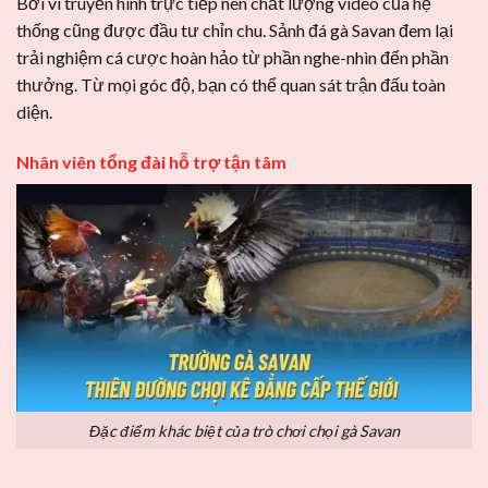
Bởi vì truyền hình trực tiếp nên chất lượng video của hệ
thống cũng được đầu tư chỉn chu. Sảnh đá gà Savan đem lại
trải nghiệm cá cược hoàn hảo từ phần nghe-nhìn đến phần
thưởng. Từ mọi góc độ, bạn có thể quan sát trận đấu toàn
diện.
Nhân viên tổng đài hỗ trợ tận tâm
Đặc điểm khác biệt của trò chơi chọi gà Savan