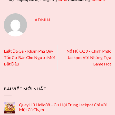
Mục nhập này đã được đăng trong
Đá Gà
. Đánh dấu trang
permalink
.
ADMIN
Luật Đá Gà – Khám Phá Quy
Nổ Hũ CQ9 – Chinh Phục
Tắc Cơ Bản Cho Người Mới
Jackpot Với Những Tựa
Bắt Đầu
Game Hot
BÀI VIẾT MỚI NHẤT
Quay Hũ Hello88 – Cơ Hội Trúng Jackpot Chỉ Với
Một Cú Chạm