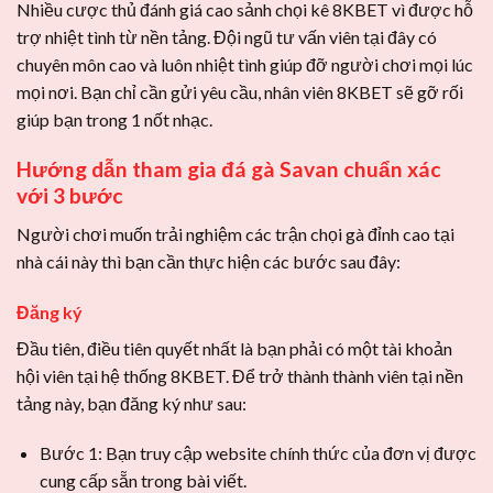
Nhiều cược thủ đánh giá cao sảnh chọi kê 8KBET vì được hỗ
trợ nhiệt tình từ nền tảng. Đội ngũ tư vấn viên tại đây có
chuyên môn cao và luôn nhiệt tình giúp đỡ người chơi mọi lúc
mọi nơi. Bạn chỉ cần gửi yêu cầu, nhân viên 8KBET sẽ gỡ rối
giúp bạn trong 1 nốt nhạc.
Hướng dẫn tham gia đá gà Savan chuẩn xác
với 3 bước
Người chơi muốn trải nghiệm các trận chọi gà đỉnh cao tại
nhà cái này thì bạn cần thực hiện các bước sau đây:
Đăng ký
Đầu tiên, điều tiên quyết nhất là bạn phải có một tài khoản
hội viên tại hệ thống 8KBET. Để trở thành thành viên tại nền
tảng này, bạn đăng ký như sau:
Bước 1: Bạn truy cập website chính thức của đơn vị được
cung cấp sẵn trong bài viết.