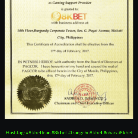
Hashtag: #8kbetloan #8kbet #trangchu8kbet #nhacai8kbet