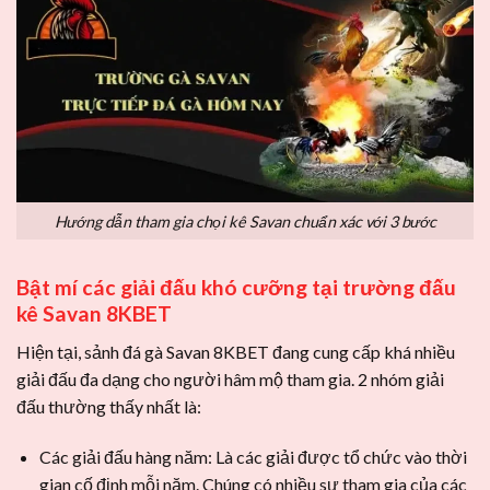
Hướng dẫn tham gia chọi kê Savan chuẩn xác với 3 bước
Bật mí các giải đấu khó cưỡng tại trường đấu
kê Savan 8KBET
Hiện tại, sảnh đá gà Savan 8KBET đang cung cấp khá nhiều
giải đấu đa dạng cho người hâm mộ tham gia. 2 nhóm giải
đấu thường thấy nhất là:
Các giải đấu hàng năm: Là các giải được tổ chức vào thời
gian cố định mỗi năm. Chúng có nhiều sự tham gia của các