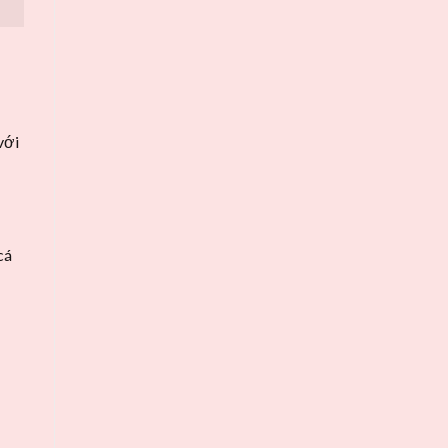
với
cá