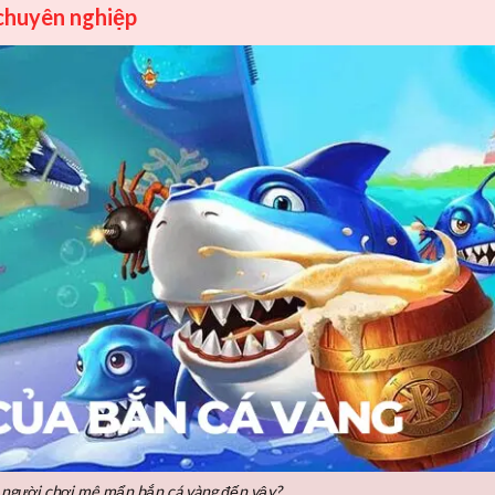
 chuyên nghiệp
n người chơi mê mẩn bắn cá vàng đến vậy?