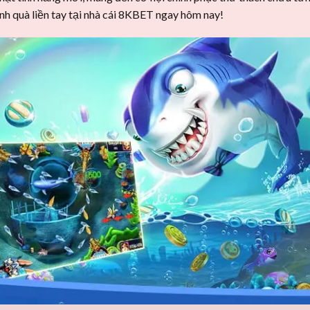
inh quà liền tay tại nhà cái 8KBET ngay hôm nay!