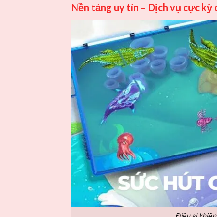
Nền tảng uy tín – Dịch vụ cực kỳ
Điều gì khiế