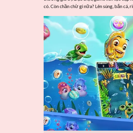
có. Còn chần chừ gì nữa? Lên súng, bắn cá, r