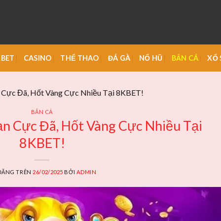
KBET
CASINO
THỂ THAO
ĐÁ GÀ
NỔ HŨ
BẮN CÁ
XỔ 
 Cực Đã, Hốt Vàng Cực Nhiều Tại 8KBET!
BẮN CÁ
ạn Cực Đã, Hốt Vàng Cực Nhiều Tại
8KBET!
ĐĂNG TRÊN
26/02/2025
BỞI
ADMIN