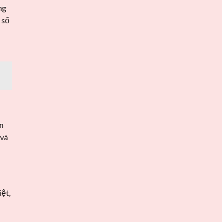
ng
 số
ạn
 và
iệt,