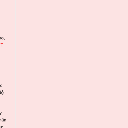
ao,
ET
,
ục
độ
y,
phần
ng