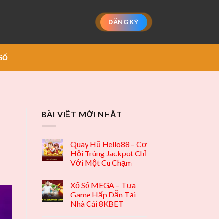
ĐĂNG KÝ
SỐ
BÀI VIẾT MỚI NHẤT
Quay Hũ Hello88 – Cơ
Hội Trúng Jackpot Chỉ
Với Một Cú Chạm
Xổ Số MEGA – Tựa
Game Hấp Dẫn Tại
Nhà Cái 8KBET